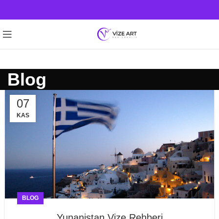
Blog
07
KAS
BLOG
Yunanistan Vize Rehberi